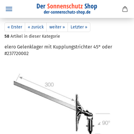
« Erster
« zurück
weiter »
Letzter »
58
Artikel in dieser Kategorie
elero Ge­lenk­la­ger mit Kupp­lungs­trich­ter 45° oder
#237720002