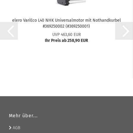
elero Va­riE­co L40 NHK Uni­ver­sal­mo­tor mit Not­hand­kur­bel
#369250002 (#369250001)
UVP 463,60 EUR
Ihr Preis ab 258,90 EUR
Mehr über...
AGB