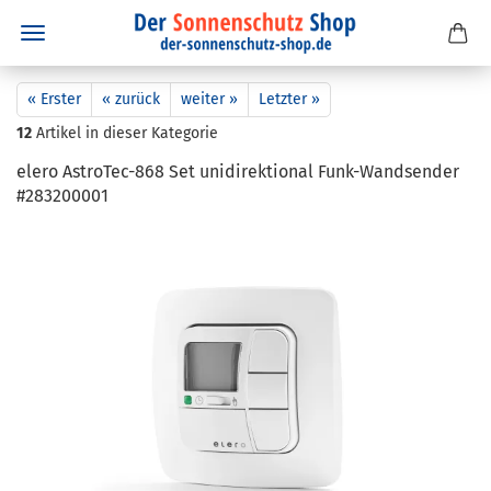
« Erster
« zurück
weiter »
Letzter »
12
Artikel in dieser Kategorie
elero AstroTec-​868 Set uni­di­rek­tio­nal Funk-​Wandsender
#283200001