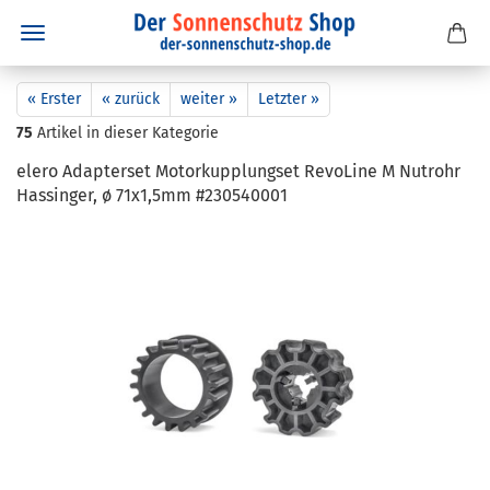
« Erster
« zurück
weiter »
Letzter »
75
Artikel in dieser Kategorie
elero Ad­ap­ter­set Mo­tor­kupp­lungs­et Re­vo­Li­ne M Nut­rohr
Has­sin­ger, ø 71x1,5mm #230540001