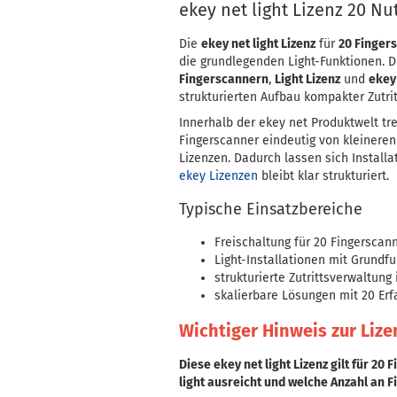
ekey net light Lizenz 20 Nu
Die
ekey net light Lizenz
für
20 Finger
die grundlegenden Light-Funktionen. D
Fingerscannern
,
Light Lizenz
und
ekey
strukturierten Aufbau kompakter Zutri
Innerhalb der ekey net Produktwelt tre
Fingerscanner eindeutig von kleinere
Lizenzen. Dadurch lassen sich Install
ekey Lizenzen
bleibt klar strukturiert.
Typische Einsatzbereiche
Freischaltung für 20 Fingerscan
Light-Installationen mit Grundf
strukturierte Zutrittsverwaltung
skalierbare Lösungen mit 20 Er
Wichtiger Hinweis zur Lize
Diese ekey net light Lizenz gilt für 2
light ausreicht und welche Anzahl an F