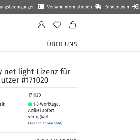
lungsbedingungen
Versandinformationen
Kundenlogin
ÜBER UNS
r 20 Nutzer #171020
 net light Li­zenz für
ut­zer #171020
171020
it:
1-3 Werktage,
Artikel sofort
verfügbar!
(Ausland abweichend)