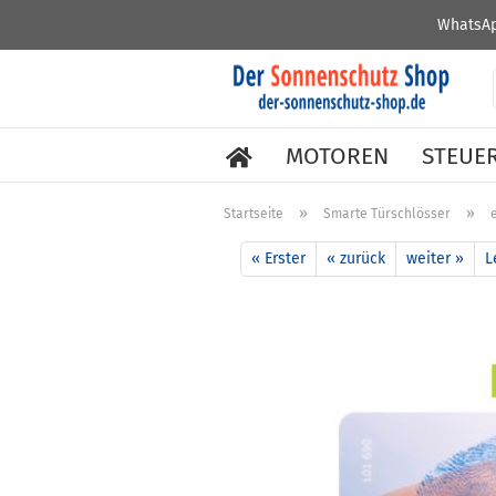
WhatsAp
MOTOREN
STEUE
»
»
Startseite
Smarte Türschlösser
« Erster
« zurück
weiter »
L