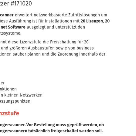
tzer #171020
scanner
erweitert netzwerkbasierte Zutrittslösungen um
iese Ausführung ist für Installationen mit
20 Lizenzen
,
20
 net Software
ausgelegt und unterstützt den
ttssysteme.
nnt diese Lizenzstufe die Freischaltung für 20
n und größeren Ausbaustufen sowie von business
ationen sauber planen und die Zuordnung innerhalb der
ner
unktionen
 in kleinen Netzwerken
fassungspunkten
nzstufe
0 Fingerscanner. Vor Bestellung muss geprüft werden, ob
ingerscannern tatsächlich freigeschaltet werden soll.