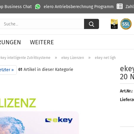
p Business Chat
elero Antriebsberechnung Programm
Zah
Suche...
RUNGEN
WEITERE
»
»
ekey intelligente Zutrittsysteme
ekey Lizenzen
ekey net light Lizenz fü
ekey
61
Artikel in dieser Kategorie
etzter »
20 N
Art.Nr.:
Lieferze