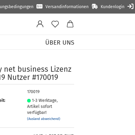
lungsbedingungen
Versandinformationen
Kundenlogin
ÜBER UNS
 für 19 Nutzer #170019
 net busi­ness Li­zenz
19 Nut­zer #170019
170019
it:
1-3 Werktage,
Artikel sofort
verfügbar!
(Ausland abweichend)