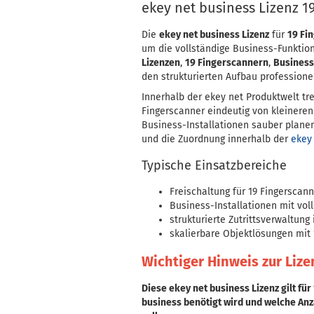
ekey net business Lizenz 1
Die
ekey net business Lizenz
für
19 Fi
um die vollständige Business-Funktiona
Lizenzen
,
19 Fingerscannern
,
Business
den strukturierten Aufbau professionel
Innerhalb der ekey net Produktwelt tre
Fingerscanner eindeutig von kleinere
Business-Installationen sauber planen
und die Zuordnung innerhalb der
ekey
Typische Einsatzbereiche
Freischaltung für 19 Fingerscan
Business-Installationen mit vo
strukturierte Zutrittsverwaltung
skalierbare Objektlösungen mit
Wichtiger Hinweis zur Lize
Diese ekey net business Lizenz gilt fü
business benötigt wird und welche Anz