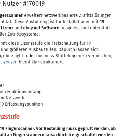
9 Nutzer #170019
ngerscanner
erweitert netzwerkbasierte Zutrittslösungen
lität. Diese Ausführung ist für Installationen mit
19
 Lizenz
und
ekey net Software
ausgelegt und unterstützt
ler Zutrittssysteme.
nnt diese Lizenzstufe die Freischaltung für 19
n und größeren Ausbaustufen. Dadurch lassen sich
, ohne light- oder business-Staffelungen zu vermischen,
 Lizenzen
bleibt klar strukturiert.
ner
llem Funktionsumfang
 im Netzwerk
 19 Erfassungspunkten
nzstufe
r 19 Fingerscanner. Vor Bestellung muss geprüft werden, ob
ahl an Fingerscannern tatsächlich freigeschaltet werden