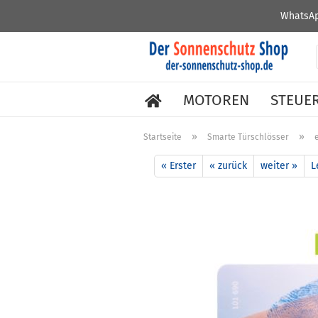
WhatsAp
MOTOREN
STEUE
»
»
Startseite
Smarte Türschlösser
« Erster
« zurück
weiter »
L