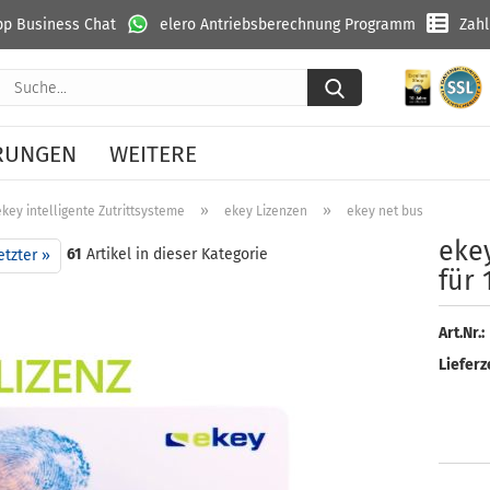
p Business Chat
elero Antriebsberechnung Programm
Zah
Suche...
RUNGEN
WEITERE
»
»
ekey intelligente Zutrittsysteme
ekey Lizenzen
ekey net business Lizenz
ekey
61
Artikel in dieser Kategorie
etzter »
für 
Art.Nr.:
Lieferze