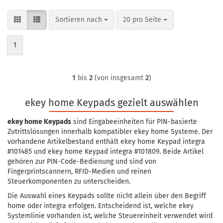
Sortieren nach
pro Seite
Sortieren nach
20 pro Seite
1
1
bis
2
(von insgesamt
2
)
ekey home Keypads gezielt auswählen
ekey home Keypads
sind Eingabeeinheiten für PIN-basierte
Zutrittslösungen innerhalb kompatibler ekey home Systeme. Der
vorhandene Artikelbestand enthält ekey home Keypad integra
#101485 und ekey home Keypad integra #101809. Beide Artikel
gehören zur PIN-Code-Bedienung und sind von
Fingerprintscannern, RFID-Medien und reinen
Steuerkomponenten zu unterscheiden.
Die Auswahl eines Keypads sollte nicht allein über den Begriff
home oder integra erfolgen. Entscheidend ist, welche ekey
Systemlinie vorhanden ist, welche Steuereinheit verwendet wird