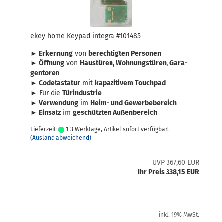
ekey home Key­pad in­te­gra #101485
► Er­ken­nung
von
be­rech­tig­ten Per­so­nen
► Öff­nung
von
Haus­tü­ren, Woh­nungs­tü­ren, Ga­ra­
gen­to­ren
► Code­tas­ta­tur
mit
ka­pa­zi­ti­vem Touch­pad
► Für die
Tür­in­dus­trie
► Ver­wen­dung
im
Heim- und Ge­wer­be­be­reich
► Ein­satz
im
ge­schütz­ten Au­ßen­be­reich
Lieferzeit:
1-3 Werktage, Artikel sofort verfügbar!
(Ausland abweichend)
UVP 367,60 EUR
Ihr Preis 338,15 EUR
inkl. 19% MwSt.