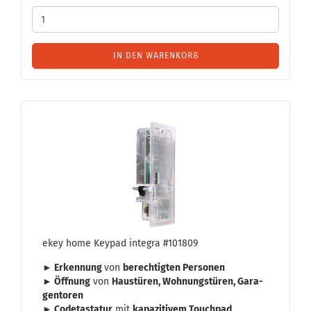
IN DEN WARENKORB
ekey home Key­pad in­te­gra #101809
► Er­ken­nung
von
be­rech­tig­ten Per­so­nen
► Öff­nung
von
Haus­tü­ren, Woh­nungs­tü­ren, Ga­ra­
gen­to­ren
► Code­tas­ta­tur
mit
ka­pa­zi­ti­vem Touch­pad