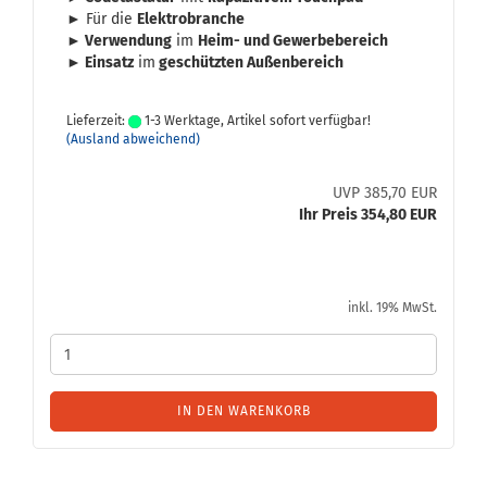
► Für die
Elek­tro­bran­che
► Ver­wen­dung
im
Heim- und Ge­wer­be­be­reich
► Ein­satz
im
ge­schütz­ten Au­ßen­be­reich
Lieferzeit:
1-3 Werktage, Artikel sofort verfügbar!
(Ausland abweichend)
UVP 385,70 EUR
Ihr Preis 354,80 EUR
inkl. 19% MwSt.
IN DEN WARENKORB