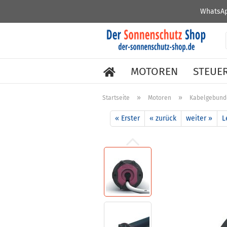
WhatsAp
MOTOREN
STEUE
»
»
Startseite
Motoren
Kabelgebund
« Erster
« zurück
weiter »
L