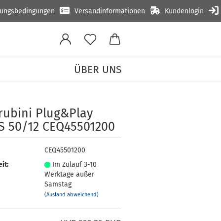
lungsbedingungen
Versandinformationen
Kundenlogin
ÜBER UNS
45501200
ru­bi­ni Plug&Play
S 50/12 CEQ45501200
CEQ45501200
it:
Im Zulauf 3-10
Werktage außer
Samstag
(Ausland abweichend)