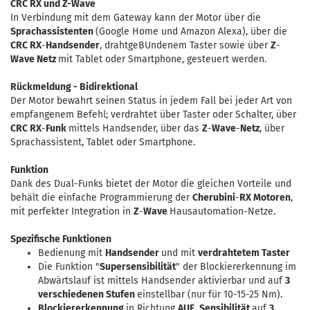
CRC RX und Z-Wave
In Verbindung mit dem Gateway kann der Motor über die
Sprachassistenten
(Google Home und Amazon Alexa), über die
CRC RX
-
Handsender
, drahtgeBUndenem Taster sowie über
Z
-
Wave Netz
mit Tablet oder Smartphone, gesteuert werden.
Rückmeldung - Bidirektional
Der Motor bewahrt seinen Status in jedem Fall bei jeder Art von
empfangenem Befehl; verdrahtet über Taster oder Schalter, über
CRC RX
-
Funk
mittels Handsender, über das
Z
-
Wave
-
Netz
, über
Sprachassistent, Tablet oder Smartphone.
Funktion
Dank des Dual-Funks bietet der Motor die gleichen Vorteile und
behält die einfache Programmierung der
Cherubini
-
RX Motoren
,
mit perfekter Integration in
Z
-
Wave
Hausautomation-Netze.
Spezifische Funktionen
Bedienung mit
Handsender
und mit
verdrahtetem Taster
Die Funktion "
Supersensibilität
" der Blockiererkennung im
Abwärtslauf ist mittels Handsender aktivierbar und auf
3
verschiedenen Stufen
einstellbar (nur für 10-15-25 Nm).
Blockiererkennung
in Richtung
AUF
,
Sensibilität
auf
3