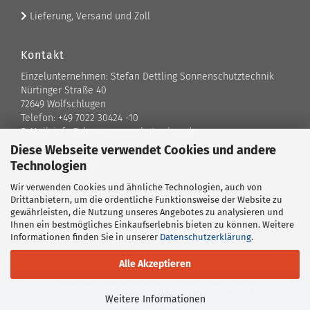
Lieferung, Versand und Zoll
Kontakt
Einzelunternehmen: Stefan Dettling Sonnenschutztechnik
Nürtinger Straße 40
72649 Wolfschlugen
Telefon: +49 7022 30424 -10
E-Mail: info@der-sonnenschutz-shop.de
Diese Webseite verwendet Cookies und andere
Technologien
Kontaktformular
Wir verwenden Cookies und ähnliche Technologien, auch von
Standort
Drittanbietern, um die ordentliche Funktionsweise der Website zu
gewährleisten, die Nutzung unseres Angebotes zu analysieren und
Ansprechpartner
Ihnen ein bestmögliches Einkaufserlebnis bieten zu können. Weitere
Informationen finden Sie in unserer
Datenschutzerklärung
.
Alle Akzeptieren
Shopping Cart Solution
by Gambio.com © 2026
Weitere Informationen
Cookie Einstellungen