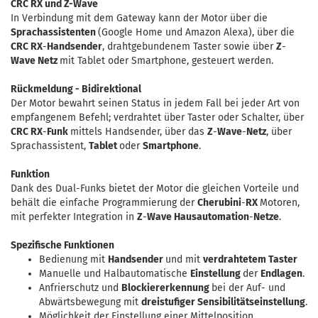
CRC RX und Z-Wave
In Verbindung mit dem Gateway kann der Motor über die
Sprachassistenten
(Google Home und Amazon Alexa), über die
CRC RX
-
Handsender
, drahtgebundenem Taster sowie über
Z
-
Wave Netz
mit Tablet oder Smartphone, gesteuert werden.
Rückmeldung - Bidirektional
Der Motor bewahrt seinen Status in jedem Fall bei jeder Art von
empfangenem Befehl; verdrahtet über Taster oder Schalter, über
CRC RX
-
Funk
mittels Handsender, über das
Z
-
Wave
-
Netz
, über
Sprachassistent,
Tablet
oder
Smartphone
.
Funktion
Dank des Dual-Funks bietet der Motor die gleichen Vorteile und
behält die einfache Programmierung der
Cherubini
-
RX
Motoren,
mit perfekter Integration in
Z
-
Wave Hausautomation
-
Netze
.
Spezifische Funktionen
Bedienung mit
Handsender
und mit
verdrahtetem Taster
Manuelle und Halbautomatische
Einstellung
der
Endlagen
.
Anfrierschutz und
Blockiererkennung
bei der Auf- und
Abwärtsbewegung mit
dreistufiger Sensibilitätseinstellung
.
Möglichkeit der Einstellung einer Mittelposition.