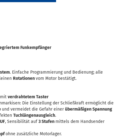
tegriertem Funkempfänger
ystem
. Einfache Programmierung und Bedienung; alle
kleinen
Rotationen
vom Motor bestätigt.
 mit
verdrahtetem Taster
nmarkisen: Die Einstellung der Schließkraft ermöglicht die
e
und vermeidet die Gefahr einer
übermäßigen Spannung
rfekten
Tuchlängenausgleich
.
UF
, Sensibilität auf
3 Stufen
mittels dem Handsender
opf
ohne zusätzliche Motorlager.