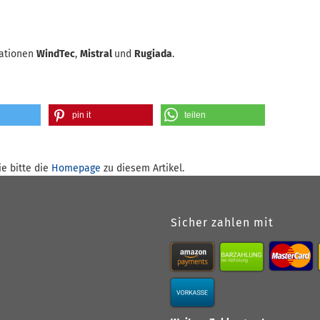
tationen
WindTec
,
Mistral
und
Rugiada
.
pin it
teilen
e bitte die
Homepage
zu diesem Artikel.
Sicher zahlen mit