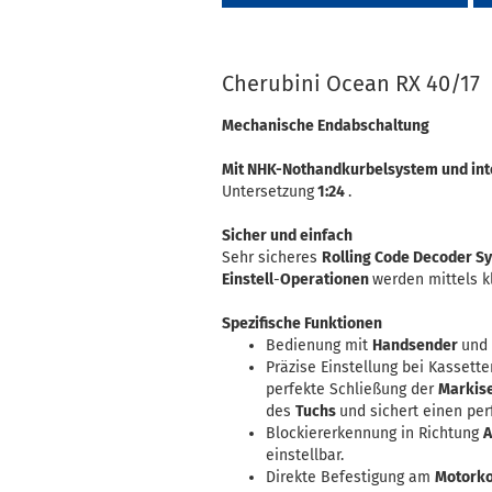
Cherubini Ocean RX 40/17
Mechanische Endabschaltung
Mit NHK-Nothandkurbelsystem und in
Untersetzung
1:24
.
Sicher und einfach
Sehr sicheres
Rolling Code Decoder S
Einstell
-
Operationen
werden mittels 
Spezifische Funktionen
Bedienung mit
Handsender
und
Präzise Einstellung bei Kassette
perfekte Schließung der
Markis
des
Tuchs
und sichert einen pe
Blockiererkennung in Richtung
A
einstellbar.
Direkte Befestigung am
Motork