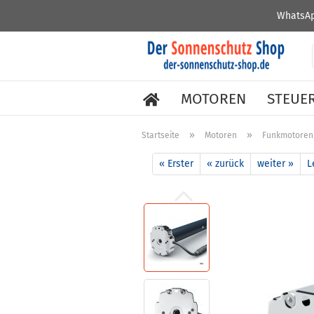
WhatsAp
MOTOREN
STEUE
»
»
Startseite
Motoren
Funkmotoren
« Erster
« zurück
weiter »
L