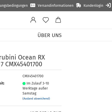
lungsbedingungen
Versandinformationen
Kundenlogin
ÜBER UNS
ru­bi­ni Ocean RX
17 CMX45401700
CMX45401700
it:
Im Zulauf 3-10
Werktage außer
Samstag
(Ausland abweichend)