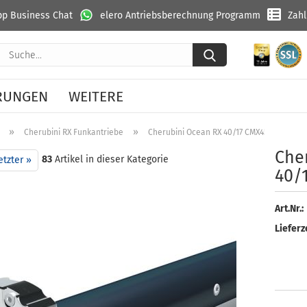
p Business Chat
elero Antriebsberechnung Programm
Zah
Suche...
RUNGEN
WEITERE
»
»
Cherubini RX Funkantriebe
Cherubini Ocean RX 40/17 CMX45401700
Che­
83
Artikel in dieser Kategorie
etzter »
40/
Art.Nr.:
Lieferze