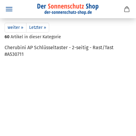
weiter »
Letzter »
60
Artikel in dieser Kategorie
Che­ru­bi­ni AP Schlüs­sel­tas­ter - 2-​seitig - Rast/Tast
#A530711