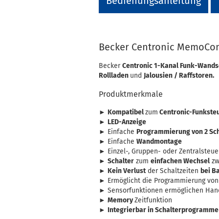
Bedienungsanleitung
Becker Centronic MemoCont
Becker
Centronic 1-Kanal Funk-Wand
Rollladen
und
Jalousien / Raffstoren.
Produktmerkmale
►
Kompatibel
zum
Centronic-Funkst
►
LED-Anzeige
► Einfache
Programmierung von 2 Sch
► Einfache
Wandmontage
► Einzel-, Gruppen- oder Zentralsteu
►
Schalter
zum
einfachen Wechsel
zw
►
Kein Verlust
der Schaltzeiten
bei B
► Ermöglicht die Programmierung von
► Sensorfunktionen ermöglichen Han
►
Memory
Zeitfunktion
►
Integrierbar in Schalterprogramme v