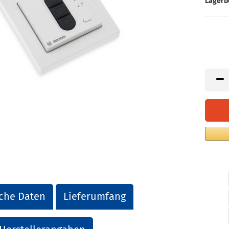
Lagerb
che Daten
Lieferumfang