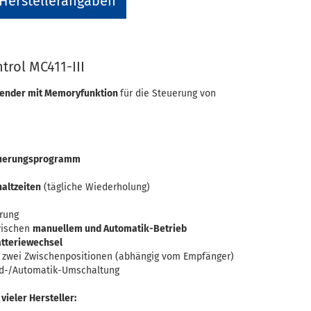
Herstellerangaben
rol MC411-III
sender mit Memoryfunktion
für die Steuerung von
euerungsprogramm
altzeiten
(tägliche Wiederholung)
erung
ischen
manuellem und Automatik-Betrieb
atteriewechsel
 zwei Zwischenpositionen (abhängig vom Empfänger)
d-/Automatik-Umschaltung
ieler Hersteller: