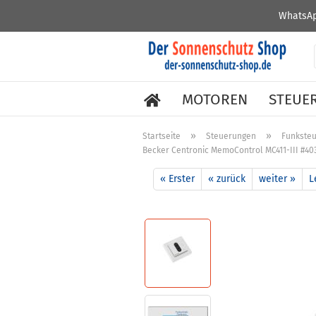
WhatsAp
MOTOREN
STEUE
»
»
Startseite
Steuerungen
Funkste
Becker Centronic MemoControl MC411-III #4
« Erster
« zurück
weiter »
L