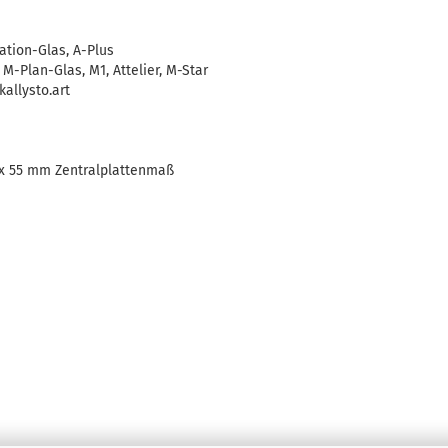
eation-Glas, A-Plus
M-Plan-Glas, M1, Attelier, M-Star
 kallysto.art
5 x 55 mm Zentralplattenmaß