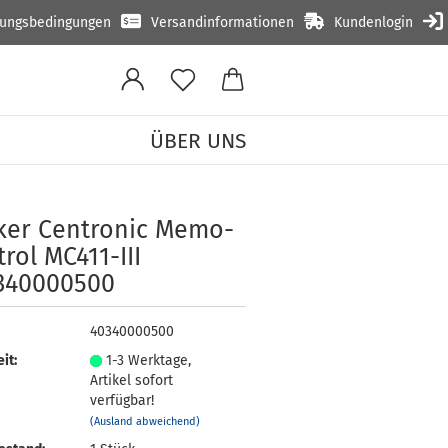
lungsbedingungen
Versandinformationen
Kundenlogin
ÜBER UNS
»
n
ker Cen­tro­nic Me­mo­
trol MC411-​III
340000500
40340000500
it:
1-3 Werktage,
Artikel sofort
verfügbar!
(Ausland abweichend)