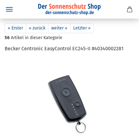
« Erster
« zurück
weiter »
Letzter »
56
Artikel in dieser Kategorie
Be­cker Cen­tro­nic Ea­sy­Con­trol EC245-​II #40340002281