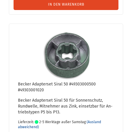
IN DEN WARENKORB
Be­cker Ad­ap­ter­set Siral 50 #49303000500
#49303001020
Be­cker Ad­ap­ter­set Siral 50 für Son­nen­schutz,
Rund­wel­le, Mit­neh­mer aus Zink, ein­setz­bar für An­
triebs­ty­pen P5 bis P13.
Lieferzeit:
2-5 Werktage außer Samstag
(Ausland
abweichend)