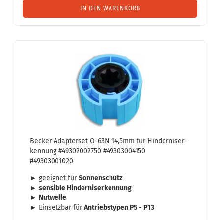
IN DEN WARENKORB
Be­cker Ad­ap­ter­set O-63N 14,5mm für Hin­der­nis­er­
ken­nung #49302002750 #49303004150
#49303001020
► ge­eig­net für
Son­nen­schutz
►
sen­si­ble Hin­der­nis­er­ken­nung
►
Nut­wel­le
► Ein­setz­bar für
An­triebs­ty­pen P5 - P13