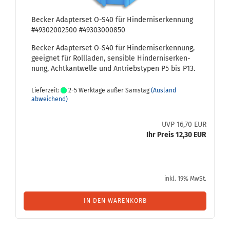
Be­cker Ad­ap­ter­set O-S40 für Hin­der­nis­er­ken­nung
#49302002500 #49303000850
Be­cker Ad­ap­ter­set O-S40 für Hin­der­nis­er­ken­nung,
ge­eig­net für Roll­la­den, sen­si­ble Hin­der­nis­er­ken­
nung, Acht­kant­wel­le und An­triebs­ty­pen P5 bis P13.
Lieferzeit:
2-5 Werktage außer Samstag
(Ausland
abweichend)
UVP 16,70 EUR
Ihr Preis 12,30 EUR
inkl. 19% MwSt.
IN DEN WARENKORB