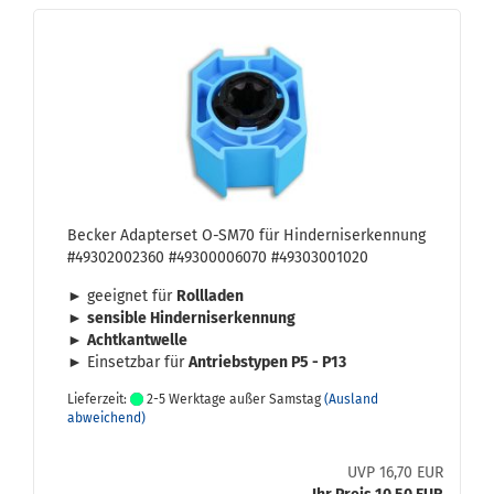
Be­cker Ad­ap­ter­set O-​SM70 für Hin­der­nis­er­ken­nung
#49302002360 #49300006070 #49303001020
► ge­eig­net für
Roll­la­den
►
sen­si­ble Hin­der­nis­er­ken­nung
►
Acht­kant­wel­le
► Ein­setz­bar für
An­triebs­ty­pen P5 - P13
Lieferzeit:
2-5 Werktage außer Samstag
(Ausland
abweichend)
UVP 16,70 EUR