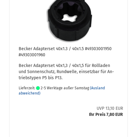
Be­cker Ad­ap­ter­set 40x1.3 / 40x1.5 #49303001950
#49303001960
Be­cker Ad­ap­ter­set 40x1,3 / 40x1,5 für Roll­la­den
und Son­nen­schutz, Rund­wel­le, ein­setz­bar für An­
triebs­ty­pen P5 bis P13.
Lieferzeit:
2-5 Werktage außer Samstag
(Ausland
abweichend)
UVP 13,10 EUR
Ihr Preis 7,80 EUR