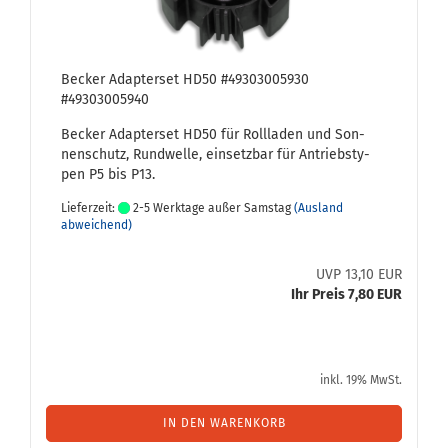
Be­cker Ad­ap­ter­set HD50 #49303005930
#49303005940
Be­cker Ad­ap­ter­set HD50 für Roll­la­den und Son­
nen­schutz, Rund­wel­le, ein­setz­bar für An­triebs­ty­
pen P5 bis P13.
Lieferzeit:
2-5 Werktage außer Samstag
(Ausland
abweichend)
UVP 13,10 EUR
Ihr Preis 7,80 EUR
inkl. 19% MwSt.
IN DEN WARENKORB