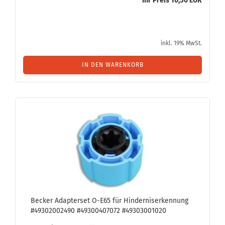
Ihr Preis 10,50 EUR
inkl. 19% MwSt.
IN DEN WARENKORB
Be­cker Ad­ap­ter­set O-E65 für Hin­der­nis­er­ken­nung
#49302002490 #49300407072 #49303001020