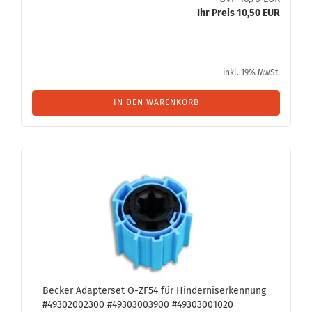
Ihr Preis 10,50 EUR
inkl. 19% MwSt.
IN DEN WARENKORB
Be­cker Ad­ap­ter­set O-​ZF54 für Hin­der­nis­er­ken­nung
#49302002300 #49303003900 #49303001020