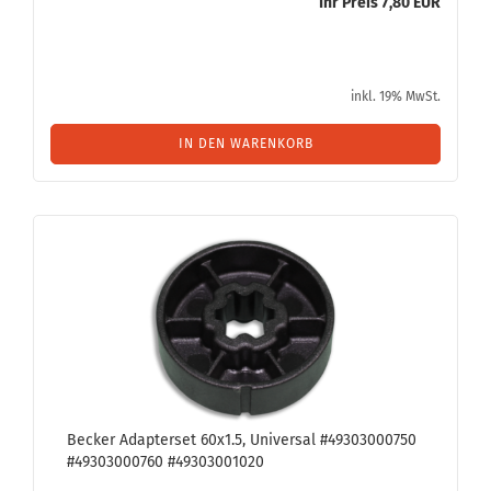
Ihr Preis 7,80 EUR
inkl. 19% MwSt.
IN DEN WARENKORB
Be­cker Ad­ap­ter­set 60x1.5, Uni­ver­sal #49303000750
#49303000760 #49303001020