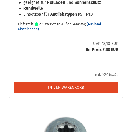
► ge­eig­net für
Roll­la­den
und
Son­nen­schutz
►
Rund­wel­le
► Ein­setz­bar für
An­triebs­ty­pen P5 - P13
Lieferzeit:
2-5 Werktage außer Samstag
(Ausland
abweichend)
UVP 13,10 EUR
Ihr Preis 7,80 EUR
inkl. 19% MwSt.
IN DEN WARENKORB