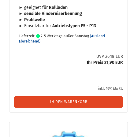
► ge­eig­net für
Roll­la­den
►
sen­si­ble Hin­der­nis­er­ken­nung
►
Pro­fil­wel­le
► Ein­setz­bar für
An­triebs­ty­pen P5 - P13
Lieferzeit:
2-5 Werktage außer Samstag
(Ausland
abweichend)
UVP 26,18 EUR
Ihr Preis 21,90 EUR
inkl. 19% MwSt.
IN DEN WARENKORB