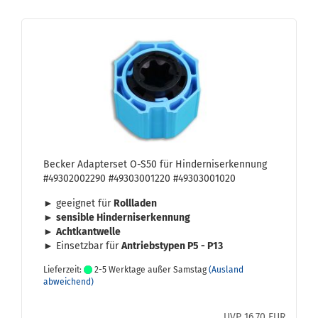
Be­cker Ad­ap­ter­set O-S50 für Hin­der­nis­er­ken­nung
#49302002290 #49303001220 #49303001020
► ge­eig­net für
Roll­la­den
►
sen­si­ble Hin­der­nis­er­ken­nung
►
Acht­kantw
elle
► Ein­setz­bar für
An­triebs­ty­pen P5 - P13
Lieferzeit:
2-5 Werktage außer Samstag
(Ausland
abweichend)
UVP 16,70 EUR