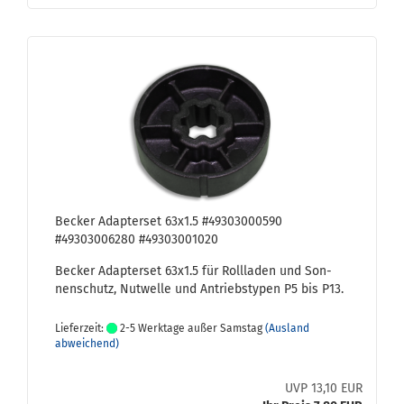
Be­cker Ad­ap­ter­set 63x1.5 #49303000590
#49303006280 #49303001020
Be­cker Ad­ap­ter­set 63x1.5 für Roll­la­den und Son­
nen­schutz, Nut­wel­le und An­triebs­ty­pen P5 bis P13.
Lieferzeit:
2-5 Werktage außer Samstag
(Ausland
abweichend)
UVP 13,10 EUR