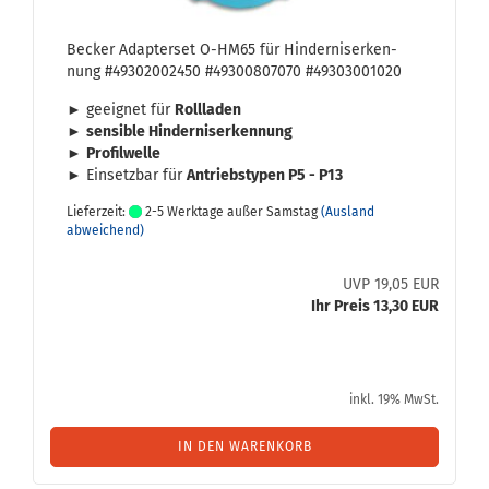
Be­cker Ad­ap­ter­set O-​HM65 für Hin­der­nis­er­ken­
nung #49302002450 #49300807070 #49303001020
► ge­eig­net für
Roll­la­den
►
sen­si­ble Hin­der­nis­er­ken­nung
►
Pro­fil­wel­le
► Ein­setz­bar für
An­triebs­ty­pen P5 - P13
Lieferzeit:
2-5 Werktage außer Samstag
(Ausland
abweichend)
UVP 19,05 EUR
Ihr Preis 13,30 EUR
inkl. 19% MwSt.
IN DEN WARENKORB