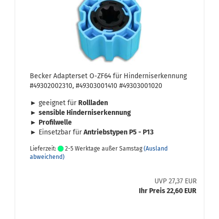
Be­cker Ad­ap­ter­set O-​ZF64 für Hin­der­nis­er­ken­nung
#49302002310, #49303001410 #49303001020
► ge­eig­net für
Roll­la­den
►
sen­si­ble Hin­der­nis­er­ken­nung
►
Pro­fil­wel­le
► Ein­setz­bar für
An­triebs­ty­pen P5 - P13
Lieferzeit:
2-5 Werktage außer Samstag
(Ausland
abweichend)
UVP 27,37 EUR
Ihr Preis 22,60 EUR