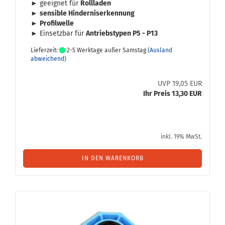
► ge­eig­net für
Roll­la­den
►
sen­si­ble Hin­der­nis­er­ken­nung
►
Pro­fil­wel­le
► Ein­setz­bar für
An­triebs­ty­pen P5 - P13
Lieferzeit:
2-5 Werktage außer Samstag
(Ausland
abweichend)
UVP 19,05 EUR
Ihr Preis 13,30 EUR
inkl. 19% MwSt.
IN DEN WARENKORB