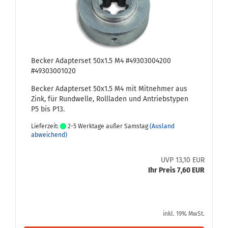
Be­cker Ad­ap­ter­set 50x1.5 M4 #49303004200
#49303001020
Be­cker Ad­ap­ter­set 50x1.5 M4 mit Mit­neh­mer aus
Zink, für Rund­wel­le, Roll­la­den und An­triebs­ty­pen
P5 bis P13.
Lieferzeit:
2-5 Werktage außer Samstag
(Ausland
abweichend)
UVP 13,10 EUR
Ihr Preis 7,60 EUR
inkl. 19% MwSt.