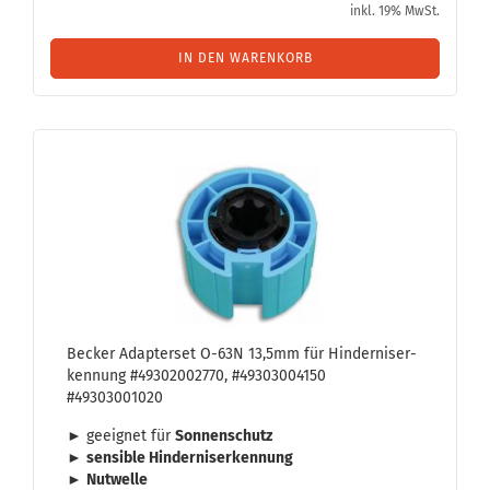
inkl. 19% MwSt.
IN DEN WARENKORB
Be­cker Ad­ap­ter­set O-63N 13,5mm für Hin­der­nis­er­
ken­nung #49302002770, #49303004150
#49303001020
► ge­eig­net für
Son­nen­schutz
►
sen­si­ble Hin­der­nis­er­ken­nung
►
Nut­wel­le