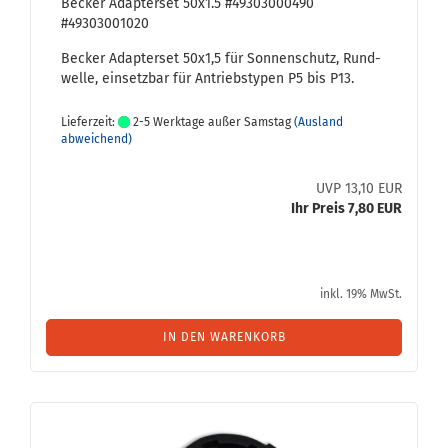
Be­cker Ad­ap­ter­set 50x1.5 #49303000490
#49303001020
Be­cker Ad­ap­ter­set 50x1,5 für Son­nen­schutz, Rund­
wel­le, ein­setz­bar für An­triebs­ty­pen P5 bis P13.
Lieferzeit:
2-5 Werktage außer Samstag
(Ausland
abweichend)
UVP 13,10 EUR
Ihr Preis 7,80 EUR
inkl. 19% MwSt.
IN DEN WARENKORB