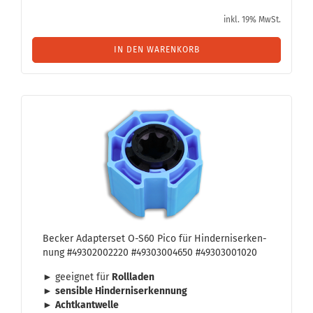
inkl. 19% MwSt.
IN DEN WARENKORB
Be­cker Ad­ap­ter­set O-S60 Pico für Hin­der­nis­er­ken­
nung #49302002220 #49303004650 #49303001020
► ge­eig­net für
Roll­la­den
►
sen­si­ble Hin­der­nis­er­ken­nung
►
Acht­kantw
elle