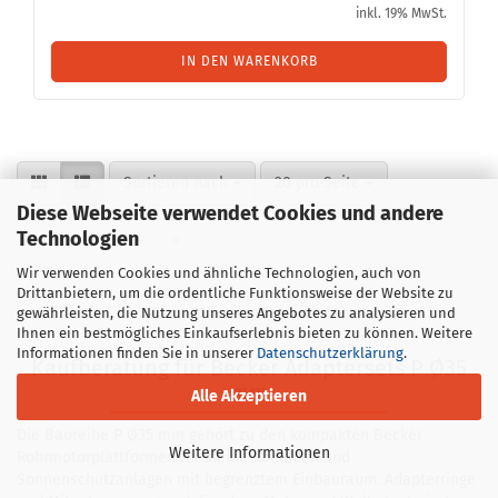
inkl. 19% MwSt.
IN DEN WARENKORB
Sortieren nach
pro Seite
Sortieren nach
20 pro Seite
Diese Webseite verwendet Cookies und andere
Technologien
1
2
3
4
»
Wir verwenden Cookies und ähnliche Technologien, auch von
Drittanbietern, um die ordentliche Funktionsweise der Website zu
1
bis
20
(von insgesamt
64
)
gewährleisten, die Nutzung unseres Angebotes zu analysieren und
Ihnen ein bestmögliches Einkaufserlebnis bieten zu können. Weitere
Informationen finden Sie in unserer
Datenschutzerklärung
.
Kaufberatung für Becker Adaptersets P Ø35
mm
Alle Akzeptieren
Die Baureihe P Ø35 mm gehört zu den kompakten Becker
Weitere Informationen
Rohrmotorplattformen für kleine Rollläden und
Sonnenschutzanlagen mit begrenztem Einbauraum. Adapterringe