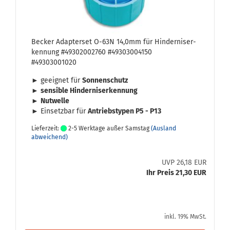
Be­cker Ad­ap­ter­set O-63N 14,0mm für Hin­der­nis­er­
ken­nung #49302002760 #49303004150
#49303001020
► ge­eig­net für
Son­nen­schutz
►
sen­si­ble Hin­der­nis­er­ken­nung
►
Nut­wel­le
► Ein­setz­bar für
An­triebs­ty­pen P5 - P13
Lieferzeit:
2-5 Werktage außer Samstag
(Ausland
abweichend)
UVP 26,18 EUR
Ihr Preis 21,30 EUR
inkl. 19% MwSt.