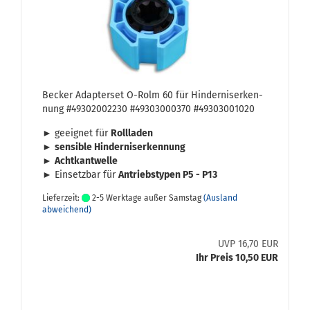
Be­cker Ad­ap­ter­set O-​Rolm 60 für Hin­der­nis­er­ken­
nung #49302002230 #49303000370 #49303001020
► ge­eig­net für
Roll­la­den
►
sen­si­ble Hin­der­nis­er­ken­nung
►
Acht­kant­wel­le
► Ein­setz­bar für
An­triebs­ty­pen P5 - P13
Lieferzeit:
2-5 Werktage außer Samstag
(Ausland
abweichend)
UVP 16,70 EUR
Ihr Preis 10,50 EUR