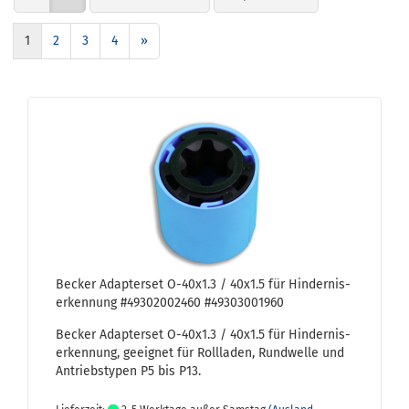
1
2
3
4
»
Be­cker Ad­ap­ter­set O-​40x1.3 / 40x1.5 für Hin­der­nis­
er­ken­nung #49302002460 #49303001960
Be­cker Ad­ap­ter­set O-​40x1.3 / 40x1.5 für Hin­der­nis­
er­ken­nung, ge­eig­net für Roll­la­den, Rund­wel­le und
An­triebs­ty­pen P5 bis P13.