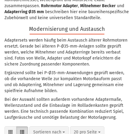
zusammenpassen.
Rohrmotor Adapter
,
Mitnehmer Becker
und
Adapterring Ø35 mm
beschreiben hier eine baureihenspezifische
Zubehörwelt und keine universellen Standardteile.
Modernisierung und Austausch
Adaptersets werden häufig beim Austausch älterer Rohrmotoren
ersetzt. Gerade bei älteren P-Ø35-mm-Anlagen sollte geprüft
werden, welche Mitnehmer und Adapterringe bereits verbaut
sind. Fotos von Welle, Adapter und Motorkopf erleichtern die
sichere Zuordnung passender Komponenten.
Ergänzend sollte bei P-Ø35-mm-Anwendungen geprüft werden,
ob die vorhandene Welle zur kompakten Motorbauform passt
und ob Adapterring, Mitnehmer und Lagerung gemeinsam eine
spielfreie Aufnahme bilden.
Bei der Auswahl sollten außerdem vorhandene Adaptermaße,
Wellenzustand und die Einbaulage im Rollladenkasten geprüft
werden. Eine technisch passende Kombination reduziert Spiel,
Laufgeräusche und unnötige Belastung der Motorlagerung.
Sortieren nach
pro Seite
Sortieren nach
20 pro Seite